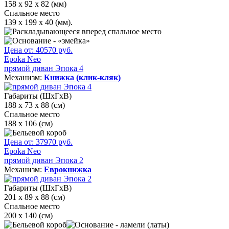
158 х 92 х 82 (мм)
Спальное место
139 х 199 х 40 (мм).
Цена от:
40570
руб.
Epoka Neo
прямой диван Эпока 4
Механизм:
Книжка (клик-кляк)
Габариты (ШхГхВ)
188 х 73 х 88 (см)
Спальное место
188 х 106 (см)
Цена от:
37970
руб.
Epoka Neo
прямой диван Эпока 2
Механизм:
Еврокнижка
Габариты (ШхГхВ)
201 х 89 х 88 (см)
Спальное место
200 х 140 (см)