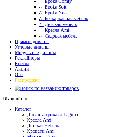
∴ Epoka Comfy
∴ Epoka Soft
∴ Epoka Neo
∴ Бескаркасная мебель
∴ Детская мебель
∴ Кресла Ami
∴ Садовая мебель
Прямые диваны
Угловые диваны
Модульные диваны
Реклайнеры
Кресла
Акции
Опт
Распродажа
Divaninfo.ru
Каталог
Диваны-кровати Laguna
Кресла Ami
Детская мебель
Кровати Ami
Матрасы Ami