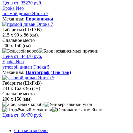
Цена от:
35270
руб.
Epoka Neo
прямой диван Эпока 7
Механизм:
Еврокнижка
Габариты (ШхГхВ)
215 х 99 х 86 (см).
Спальное место
200 х 150 (см)
Цена от:
44370
руб.
Epoka Neo
угловой диван Эпока 5
Механизм:
Пантограф (Тик-так)
Габариты (ШхГхВ)
231 х 162 х 96 (см)
Спальное место
200 х 150 (мм)
Цена от:
60470
руб.
Статьи о мебели