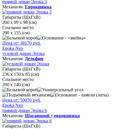
прямой диван Эпока 3
Механизм:
Еврокнижка
Габариты (ШхГхВ)
200 х 99 х 98 (см)
Спальное место
200 х 155 (см)
Цена от:
38170
руб.
Epoka Neo
угловой диван Эпока
Механизм:
Дельфин
Габариты (ШхГхВ)
236 х 150 х 85 (см)
Спальное место
200 х 140 (см)
Цена от:
50070
руб.
Epoka Neo
прямой диван Эпока 6
Механизм:
Шагающий + еврокнижка
Габариты (ШхГхВ)