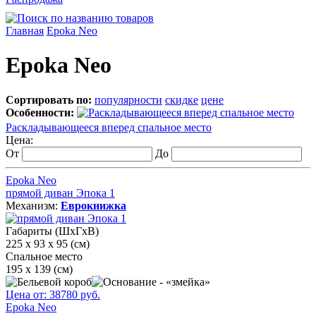
Главная
Epoka Neo
Epoka Neo
Сортировать по:
популярности
скидке
цене
Особенности:
Раскладывающееся вперед спальное место
Цена:
От
До
Epoka Neo
прямой диван Эпока 1
Механизм:
Еврокнижка
Габариты (ШхГхВ)
225 х 93 х 95 (см)
Спальное место
195 х 139 (см)
Цена от:
38780
руб.
Epoka Neo